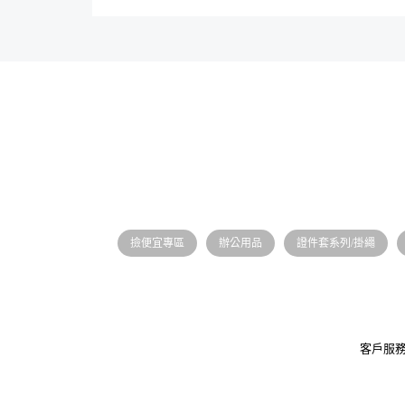
撿便宜專區
辦公用品
證件套系列/掛繩
客戶服務專