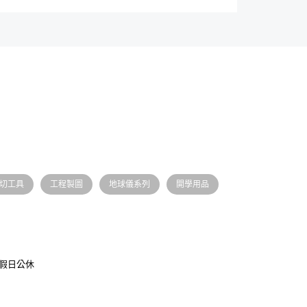
切工具
工程製圖
地球儀系列
開學用品
(例假日公休