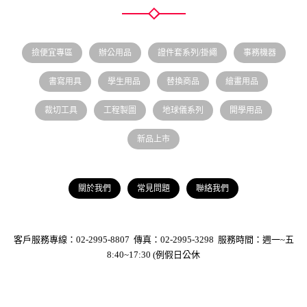
撿便宜專區
辦公用品
證件套系列/掛繩
事務機器
書寫用具
學生用品
替換商品
繪畫用品
裁切工具
工程製圖
地球儀系列
開學用品
新品上市
關於我們
常見問題
聯絡我們
客戶服務專線：02-2995-8807 傳真：02-2995-3298 服務時間：週一~五
8:40~17:30 (例假日公休