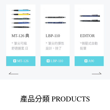
MT-126 典
LBP-110
EDITOR
雅三角自
彈性筆尖
A90 自動
* 筆尖可縮.
* 筆尖的彈性
*側壓式自動
動鉛筆
繪圖自動
鉛筆
舒適握套.日
設計，除了
鉛筆
0.5mm
鉛筆
0.5mm
本筆芯
可伸縮筆
0.5mm * 金
頭，不刺傷
MT-126
LBP-110
A90
屬筆頭.更具
物品；書寫
穩定性 * 三
時微微壓筆
角筆桿.符合
頭亦可出
人體工學
芯。 * 筆芯
裝置→具巧
思的筆芯...
產品分類 PRODUCTS