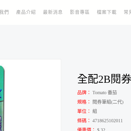
我們
產品介紹
最新消息
影音專區
檔案下載
常
全配2B閱券
品牌：
Tomato 番茄
規格：
閱券筆組(二代)
單位：
組
條碼：
4718625102011
優惠價：
$ 32