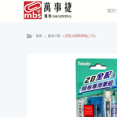
關於
首頁
»
產品介紹
»
全配2B閱券筆組(二代)