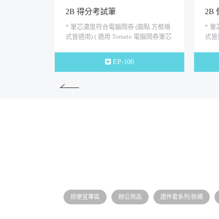
2B 得分考試筆
2B
* 筆芯濃度符合電腦閱券 (圓點.方框格
* 
式皆適用) ( 適用 Tomato 電腦閱券筆芯
式皆適
) * 特殊寬扁式2B筆芯 * 上...
) *
EP-100
撿便宜專區
辦公用品
證件套系列/掛繩