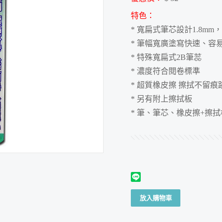
特色：
* 寬扁式筆芯設計1.8m
* 筆幅寬廣塗寫快速、容
* 特殊寬扁式2B筆蕊
* 濃度符合閱卷標準
* 超質橡皮擦 擦拭不留痕
* 另有附上擦拭板
* 筆、筆芯、橡皮擦+擦
放入購物車