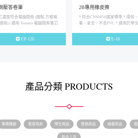
 側壓答卷筆
2B專用橡皮擦
筆芯濃度符合電腦閱券 (圓點.方框格
* 符合CNS6856國家標準 * 環保
用) ( 適用 Tomato 電腦閱券筆芯
毒、安全，不含PVC * 適用於學
 特殊寬扁式2B筆芯 * 側...
公室，鉛筆擦拭用
EP-120
E-10
產品分類 PRODUCTS
事務機器
書寫用具
學生用品
替換商品
繪畫用品
裁
新品上市