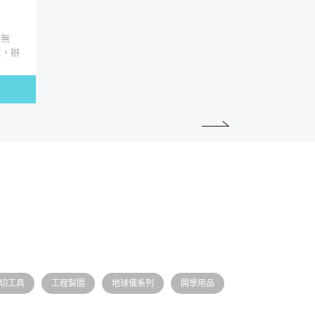
、無
生，辦
切工具
工程製圖
地球儀系列
開學用品