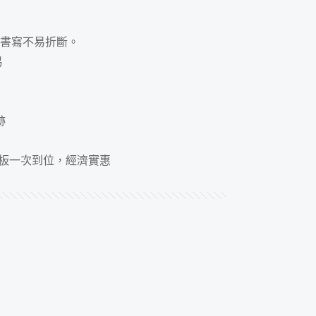
m，書寫不易折斷。
易
跡
拭板一次到位，經濟實惠