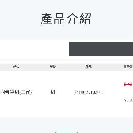
產品介紹
規格
單位
條碼
優惠價
$ 40
閱券筆組(二代)
組
4718625102011
$ 32