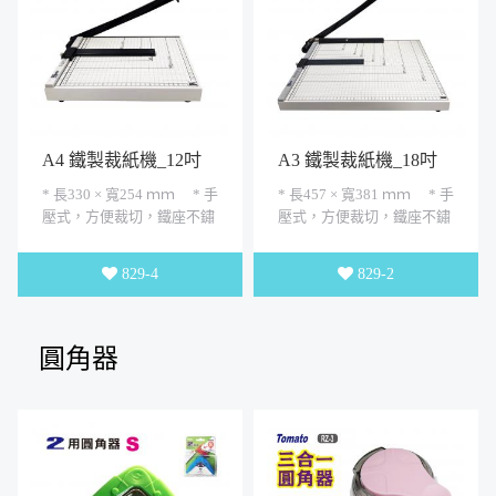
A4 鐵製裁紙機_12吋
A3 鐵製裁紙機_18吋
x10吋
X15吋
* 長330 × 寬254 ｍｍ * 手
* 長457 × 寬381 ｍｍ * 手
壓式，方便裁切，鐵座不鏽
壓式，方便裁切，鐵座不鏽
鋼刀身，板上刻有厘米， 英
鋼刀身，板上刻有厘米，英
吋及紙張長尺碼，適合...
吋及紙張長尺碼， 適合...
829-4
829-2
圓角器