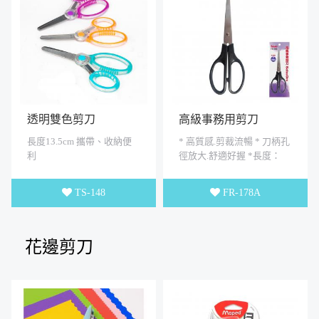
透明雙色剪刀
高級事務用剪刀
長度13.5cm 攜帶、收納便
* 高質感.剪裁流暢 * 刀柄孔
利
徑放大.舒適好握 *長度：
178mm * 不銹鋼材
TS-148
FR-178A
花邊剪刀