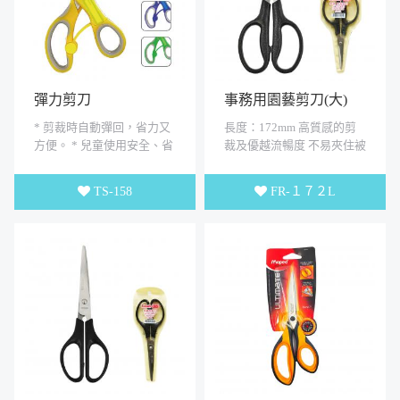
彈力剪刀
事務用園藝剪刀(大)
* 剪裁時自動彈回，省力又
長度：172mm 高質感的剪
方便。 * 兒童使用安全、省
裁及優越流暢度 不易夾住被
力。 * 可放置姓名條。 * 雙
剪物 符合人體工學的握把,
色軟握設計。 * 剪刀長...
使用起來不費力 握柄好拿
TS-158
FR-１７２L
好...