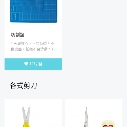
切割墊
* 五層夾心，不易斷裂 * 不
傷桌面，紙張不易滑動 * 方
格線條，切割準確
12片/盒
各式剪刀