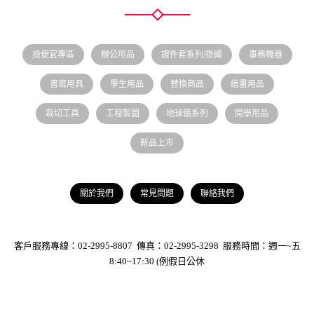
撿便宜專區
辦公用品
證件套系列/掛繩
事務機器
書寫用具
學生用品
替換商品
繪畫用品
裁切工具
工程製圖
地球儀系列
開學用品
新品上市
關於我們
常見問題
聯絡我們
客戶服務專線：02-2995-8807 傳真：02-2995-3298 服務時間：週一~五
8:40~17:30 (例假日公休