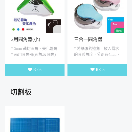
2用圓角器(小)
三合一圓角器
* 5mm 裁切圓角，美化邊角
* 將紙張的邊角，放入需求
* 兩用圓角器(圓角.反圓角)
的圓弧角度，分別有4mm、
* 台灣製造 * 適用於卡片.護
7mm、10mm 三個圓弧角
貝品....等裁圓角 * ...
度， 選擇其一的凹槽對齊放
R-05
RZ-3
好，...
切割板