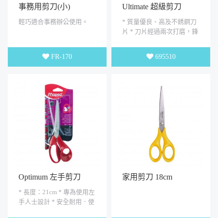
事務用剪刀(小)
Ultimate 超級剪刀
18cm
輕巧適合事務辦公使用。
* 質量優良、高及不銹鋼刀
片 * 刀片經過兩次打磨，鋒
利耐用 * 人性化的卡片設計
* 用途：學生、事務、家庭
FR-170
695510
Optimum 左手剪刀
家用剪刀 18cm
21cm
* 長度：21cm * 專為使用左
手人士設計 * 安全耐用．使
用舒適