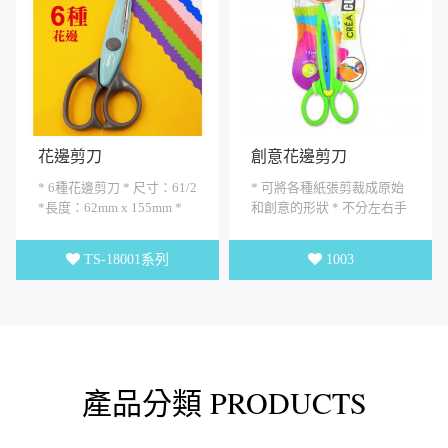
花邊剪刀
創意花邊剪刀
* 6種花邊剪刀 * 尺寸：61/2
* 可將各種紙張剪裁成原始
*長度：62mm x 155mm *
和創意的形狀 * 不分左右手
金屬刀刃.不銹鋼材.好剪.耐
* 成人或兒童均可適用，作
用
為兒童禮物最佳 * 長度：...
TS-18001系列
1003
產品分類 PRODUCTS