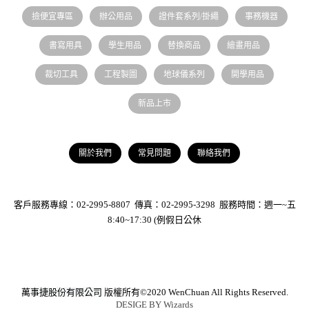
撿便宜專區
辦公用品
證件套系列/掛繩
事務機器
書寫用具
學生用品
替換商品
繪畫用品
裁切工具
工程製圖
地球儀系列
開學用品
新品上市
關於我們
常見問題
聯絡我們
客戶服務專線：02-2995-8807 傳真：02-2995-3298 服務時間：週一~五
8:40~17:30 (例假日公休
萬事捷股份有限公司
版權所有©2020 WenChuan All Rights Reserved.
DESIGE BY
Wizards