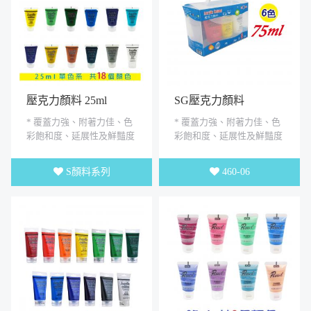
壓克力顏料 25ml
SG壓克力顏料
75ml【6色手提組】
* 覆蓋力強、附著力佳、色
* 覆蓋力強、附著力佳、色
彩飽和度、延展性及鮮豔度
彩飽和度、延展性及鮮豔度
良好 * 可塗於無油脂的表面
良好 * 可塗於無油脂的表面
上.如石頭、畫布、木器、...
上.如石頭、畫布、木器、...
S顏料系列
460-06