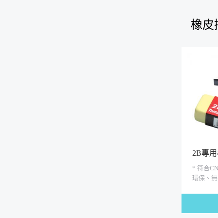
橡皮
2B專
* 符合C
環保、無
PVC *
室，鉛筆