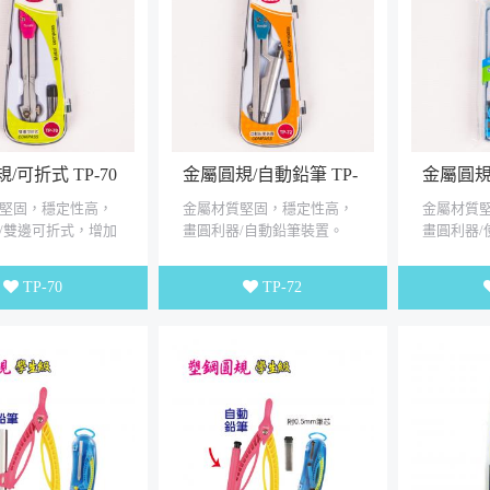
/可折式 TP-70
金屬圓規/自動鉛筆 TP-
金屬圓規/
72
堅固，穩定性高，
金屬材質堅固，穩定性高，
金屬材質
/雙邊可折式，增加
畫圓利器/自動鉛筆裝置。
畫圓利器/
。
度可固定
TP-70
TP-72