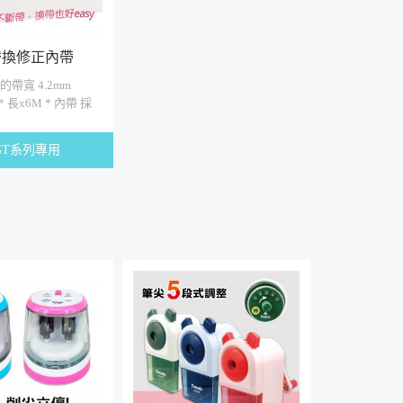
替換修正內帶
的帶寬 4.2mm
 * 長x6M * 內帶 採
母帶 * 服貼 滑
換帶也好easy
GT系列專用