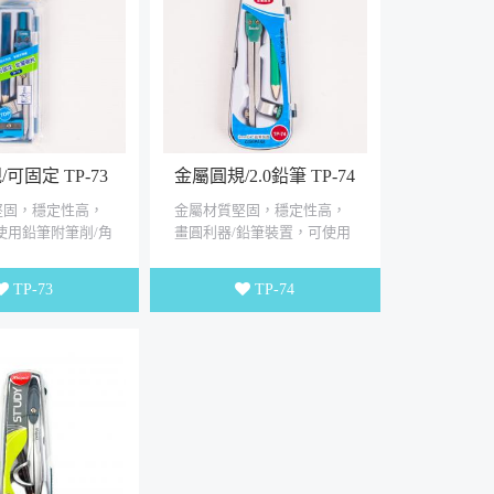
可固定 TP-73
金屬圓規/2.0鉛筆 TP-74
堅固，穩定性高，
金屬材質堅固，穩定性高，
使用鉛筆附筆削/角
畫圓利器/鉛筆裝置，可使用
。
8.0以下筆具。
TP-73
TP-74