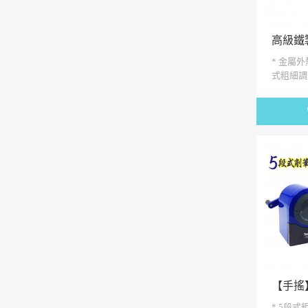
高級鐵
* 金屬外
式粗細調
調整 * 
8mm(小筆桿
【手搖
機
* 5段