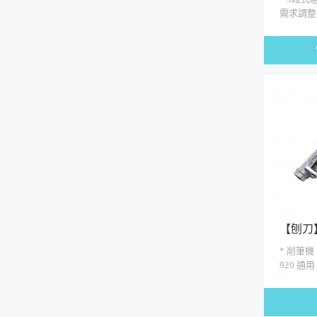
需求調整
7.4-8mm
11.5mm
三角...
【刨刀】
* 削筆機 A
920 通
即可替換