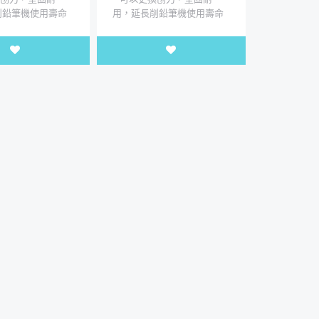
削鉛筆機使用壽命
用，延長削鉛筆機使用壽命
)2個一組
(小孔+大孔)2個一組