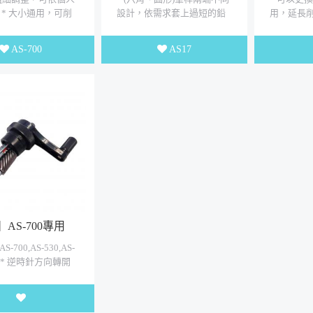
 * 大小通用，可削
設計，依需求套上過短的鉛
用，延長
(小筆桿) 9-
筆。 * 使用方式：1.插入鉛
(小孔+大孔
(大筆桿) * 六角形、
筆即可書寫 2.使用完輕...
AS-700
AS17
AS-700專用
S-700,AS-530,AS-
用 * 逆時針方向轉開