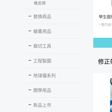
橡皮擦
替換商品
學生圓規
* 輕巧安
繪畫用品
裁切工具
工程製圖
修正
地球儀系列
開學用品
新品上市