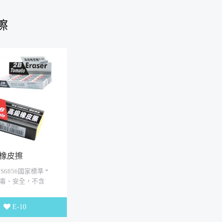
擦
用橡皮擦
NS6856國家標準 *
毒、安全，不含
 適用於學生，辦公
擦拭用
E-10