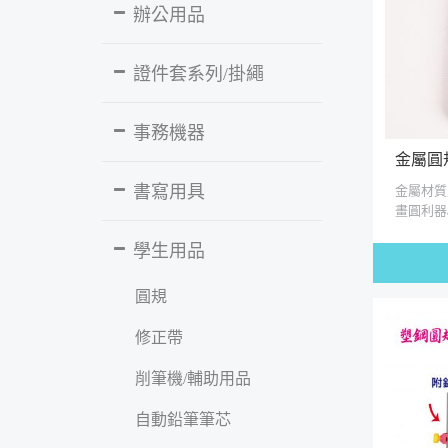
辦公用品
證件套系列/掛繩
事務機器
金屬圓規
書寫用具
金屬材質
畫圓利器
畫圓精準
學生用品
圓規
修正帶
削筆機/輔助用品
自動鉛筆筆芯