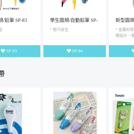
/鉛筆 SP-83
學生圓規/自動鉛筆 SP-
新型圓
84
全
* 輕巧安全
* 金屬材質
槽設計，單
用鉛筆、
等10mm
SP-83
SP-84
帶