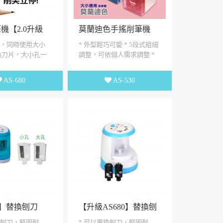
機【2.0升級
莫蘭迪色手搖削筆機
筆，同時使用大小
* 外型輕巧可愛 * 5段式粗細
換刀片，大小孔一
調整，可依個人需求調整 *
* 安全裝置小朋友
大小通用，可削7.4-8mm(小
 * 削尖立停...
筆桿) 9-11.5mm(大筆桿)...
AS-680
AS-530
66】替換刨刀
【升級AS680】替換刨
刀
換刨刀，堅固耐
* 可以更換刨刀，堅固耐