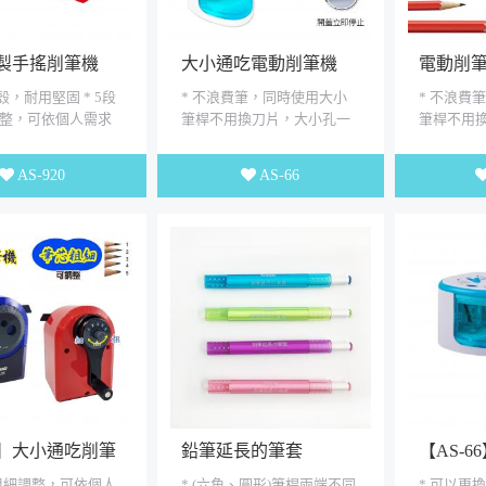
製手搖削筆機
大小通吃電動削筆機
電動削筆
版】
殼，耐用堅固 * 5段
* 不浪費筆，同時使用大小
* 不浪費
整，可依個人需求
筆桿不用換刀片，大小孔一
筆桿不用
大小通用，可削7.4-
次到位， * 安全裝置小朋友
次到位， 
) 9-11.5mm(...
也可安心使用 * 收納不佔...
也可安心使用
AS-920
AS-66
】大小通吃削筆
鉛筆延長的筆套
【AS-
式粗細調整，可依個人
* (六角、圓形)筆桿兩端不同
* 可以更