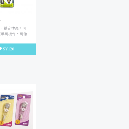
規
，穩定性高 * 凹
手可操作 * 可使
自動鉛筆、原子筆
直徑以下之筆具
SY120