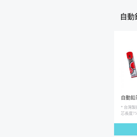
自動
自動鉛筆
40支入
* 台灣製
芯長度75
芯