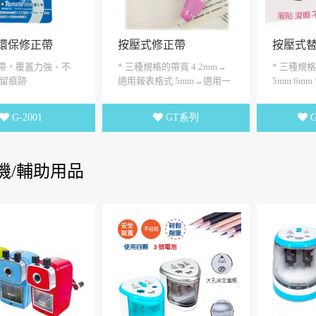
環保修正帶
按壓式修正帶
按壓式
內帶，覆蓋力強、不
* 三種規格的帶寬 4.2mm→
* 三種規格
留痕跡
適用報表格式 5mm→適用一
5mm 6mm
般書寫格式 6mm→適用大面
用日本特A級
積修正 * 長x6M * 軟握套.防
順 不斷帶，
G-2001
GT系列
滑...
機/輔助用品