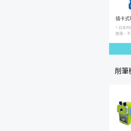
插卡式
* 日本
脫落、不
削筆