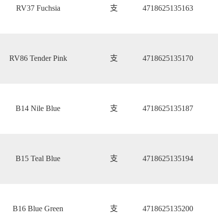
RV37 Fuchsia
支
4718625135163
RV86 Tender Pink
支
4718625135170
B14 Nile Blue
支
4718625135187
B15 Teal Blue
支
4718625135194
B16 Blue Green
支
4718625135200