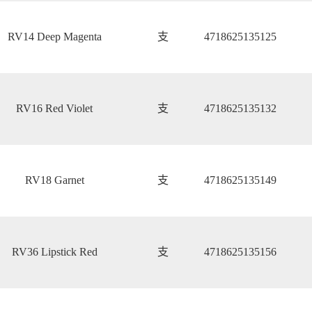
RV14 Deep Magenta
支
4718625135125
RV16 Red Violet
支
4718625135132
RV18 Garnet
支
4718625135149
RV36 Lipstick Red
支
4718625135156