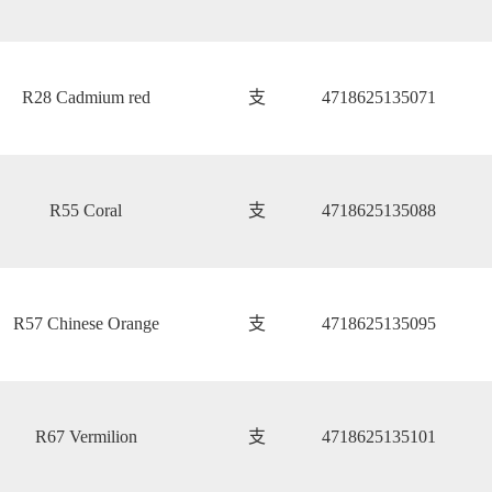
R28 Cadmium red
支
4718625135071
R55 Coral
支
4718625135088
R57 Chinese Orange
支
4718625135095
R67 Vermilion
支
4718625135101