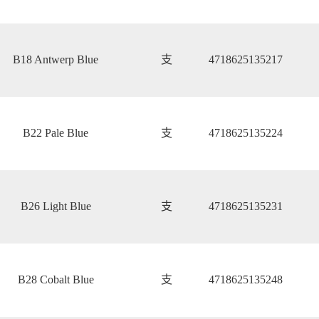
B18 Antwerp Blue
支
4718625135217
B22 Pale Blue
支
4718625135224
B26 Light Blue
支
4718625135231
B28 Cobalt Blue
支
4718625135248