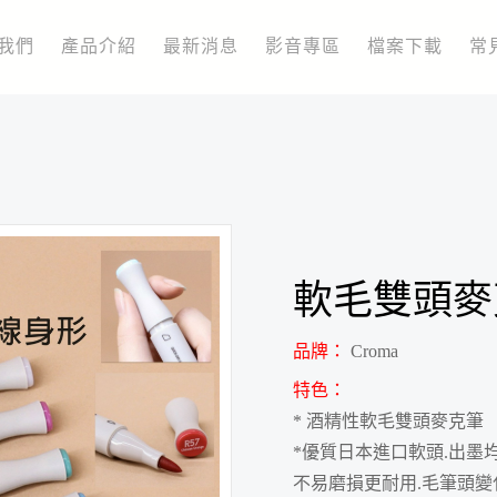
我們
產品介紹
最新消息
影音專區
檔案下載
常
軟毛雙頭麥
品牌：
Croma
特色：
* 酒精性軟毛雙頭麥克筆
*優質日本進口軟頭.出墨
不易磨損更耐用.毛筆頭