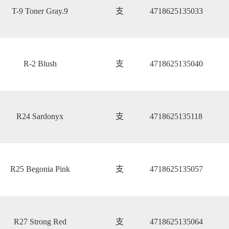
T-9 Toner Gray.9
支
4718625135033
R-2 Blush
支
4718625135040
R24 Sardonyx
支
4718625135118
R25 Begonia Pink
支
4718625135057
R27 Strong Red
支
4718625135064