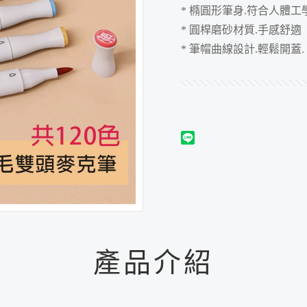
* 橢圓形筆身.符合人體工
* 圓桿磨砂材質.手感舒適
* 筆帽曲線設計.輕鬆開蓋.
產品介紹