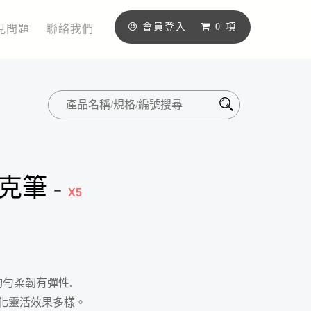
會員登入
0
項
見問題
聯絡我們
克筆
-
X5
均勻柔韌有彈性.
變化靈活效果多樣。