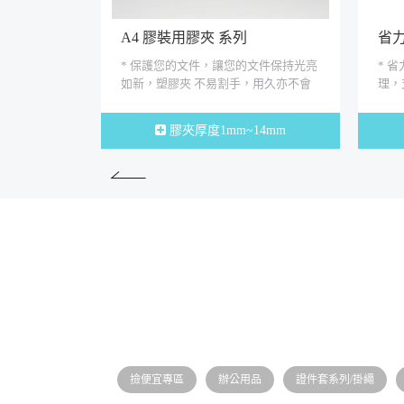
A4 膠裝用膠夾 系列
省
計使用槓桿原
* 保護您的文件，讓您的文件保持光亮
* 
，讓您更輕
如新，塑膠夾 不易割手，用久亦不會
理，
不易鬆...
因彈性疲乏而損壞。 * 膠夾厚度1...
鬆開
膠夾厚度1mm~14mm
撿便宜專區
辦公用品
證件套系列/掛繩