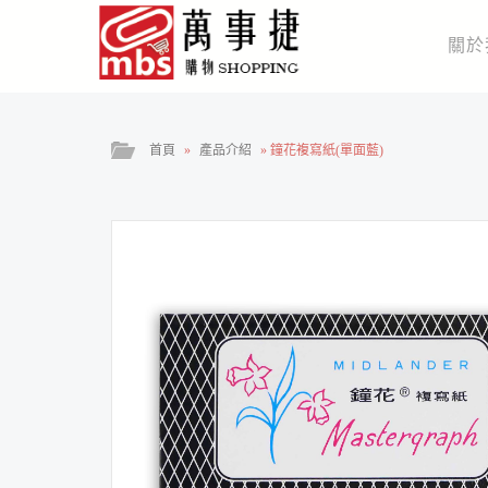
關於
首頁
»
產品介紹
»
鐘花複寫紙(單面藍)