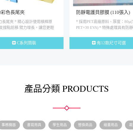
力彩色長尾夾
防靜電護貝膠膜 (110張入)
省力長尾夾 * 精心設計使用槓桿原
* 採用PET高級原料、厚度：80μ(
支撐點前移.臂力增長，讓您更輕
PET+30 EVA) * 特殊處理具有防
合使用。 * 夾力堅固，不易鬆...
果 * 通過CNS15503 事務文具安全.
C系列筒裝
有12款尺寸可選
產品分類 PRODUCTS
事務機器
書寫用具
學生用品
替換商品
繪畫用品
裁