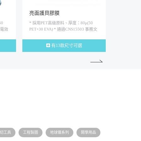
亮面護貝膠膜
A4 防靜電
50
* 採用PET高級原料、厚度：80μ(50
* 採用PET
靜電效
PET+30 EVA) * 通過CNS15503 事務文
PET+30 
..
具安全檢驗標準(無塑化劑，無重金...
果 * 通過CN
有13款尺寸可選
切工具
工程製圖
地球儀系列
開學用品