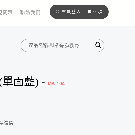
會員登入
0
項
見問題
聯絡我們
(單面藍)
-
MK-104
發票複寫