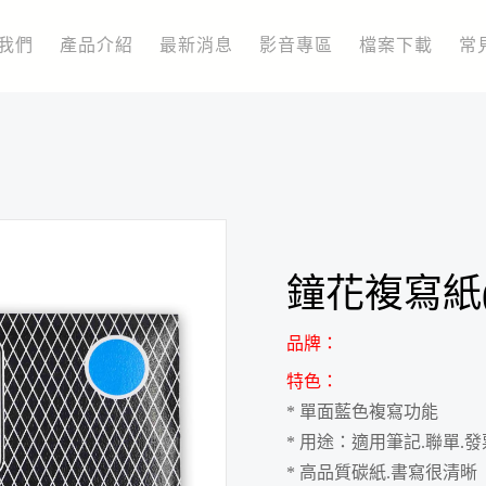
我們
產品介紹
最新消息
影音專區
檔案下載
常
鐘花複寫紙
品牌：
特色：
* 單面藍色複寫功能
* 用途：適用筆記.聯單.
* 高品質碳紙.書寫很清晰