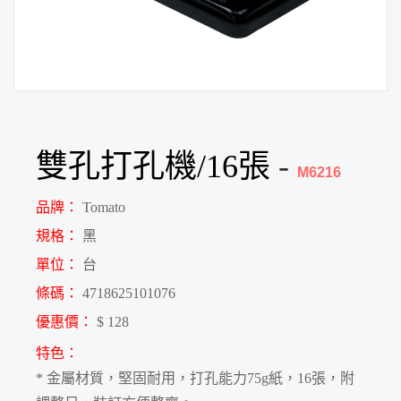
雙孔打孔機/16張
-
M6216
品牌：
Tomato
規格：
黑
單位：
台
條碼：
4718625101076
優惠價：
$ 128
特色：
* 金屬材質，堅固耐用，打孔能力75g紙，16張，附