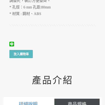
調整尺，裝訂方便整齊。
* 孔徑：6 mm 孔距:80mm
* 材質 : 鋼材、ABS
放入購物車
產品介紹
詳細說明
商品規格